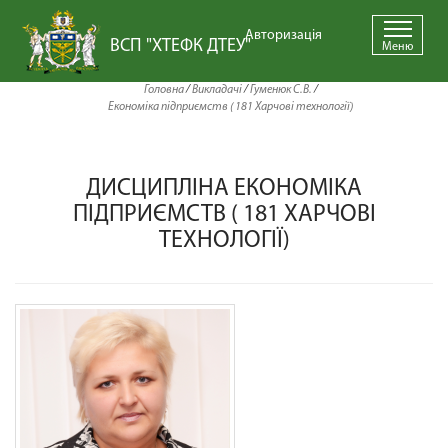
Авторизація
ВСП "ХТЕФК ДТЕУ"
Меню
Головна
/
Викладачі
/
Гуменюк С.В.
/
Економіка підприємств ( 181 Харчові технології)
ДИСЦИПЛІНА ЕКОНОМІКА
ПІДПРИЄМСТВ ( 181 ХАРЧОВІ
ТЕХНОЛОГІЇ)